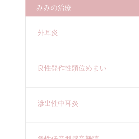
みみの治療
外耳炎
良性発作性頭位めまい
滲出性中耳炎
急性低音型感音難聴