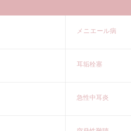
メニエール病
耳垢栓塞
急性中耳炎
突発性難聴