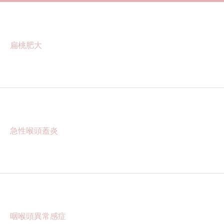
扁桃肥大
急性喉頭蓋炎
咽喉頭異常感症