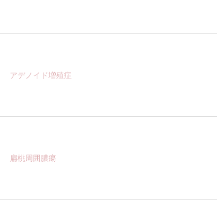
アデノイド増殖症
扁桃周囲膿瘍