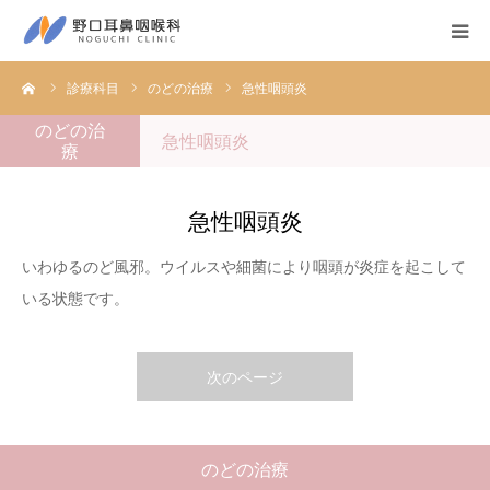
ーム
診療科目
のどの治療
急性咽頭炎
医院紹介
のどの治
急性咽頭炎
療
診療科目
ネットでの順番のご予約
急性咽頭炎
いわゆるのど風邪。ウイルスや細菌により咽頭が炎症を起こして
お問い合わせ
いる状態です。
アクセス
次のページ
のどの治療